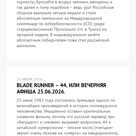
горнисты, бросайте в воздух чепчики, женщины, и
так далее и тому подобное – ведь ура! Российская
сборная выиграла четыре медали и стала
абсолютным чемпионом на Международной
олимпиаде по кибербезопасности (ICO) среди
старшеклассников! Произошло это в Тунисе на
прошлой неделе. В индивидуальном зачёте
абсолютным победителем тоже стал российский
школьник.
25 ИЮНЯ, 2026
BLADE RUNNER – 44, ИЛИ ВЕЧЕРНЯЯ
АФИША 25.06.2026.
25 июня 1982 года состоялась премьера одного из
величайших произведений в истории голливудского
человечества. Умышленно оставил оригинальное
название фильма, потому что русский перевод про
«бегущего» и «лезвие» вызывает вопросики. 44 в
китайской нумерологии – плохое число («четыре»
звучит очень похоже на «смерть» на мандаринском),