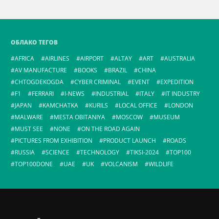
ОБЛАКО ТЕГОВ
AFRICA
AIRLINES
AIRPORT
ALTAY
ART
AUSTRALIA
AV MANUFACTURE
BOOKS
BRAZIL
CHINA
CHTOGDEKOGDA
CYBER CRIMINAL
EVENT
EXPEDITION
F1
FERRARI
I-NEWS
INDUSTRIAL
ITALY
IT INDUSTRY
JAPAN
KAMCHATKA
KURILS
LOCAL OFFICE
LONDON
MALWARE
MESTA OBITANIYA
MOSCOW
MUSEUM
MUST SEE
NONE
ON THE ROAD AGAIN
PICTURES FROM EXHIBITION
PRODUCT LAUNCH
ROADS
RUSSIA
SCIENCE
TECHNOLOGY
TIKSI-2024
TOP100
TOP100DONE
UAE
UK
VOLCANISM
WILDLIFE