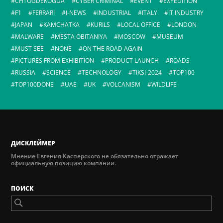
CHTOGDEKOGDA
CYBER CRIMINAL
EVENT
EXPEDITION
F1
FERRARI
I-NEWS
INDUSTRIAL
ITALY
IT INDUSTRY
JAPAN
KAMCHATKA
KURILS
LOCAL OFFICE
LONDON
MALWARE
MESTA OBITANIYA
MOSCOW
MUSEUM
MUST SEE
NONE
ON THE ROAD AGAIN
PICTURES FROM EXHIBITION
PRODUCT LAUNCH
ROADS
RUSSIA
SCIENCE
TECHNOLOGY
TIKSI-2024
TOP100
TOP100DONE
UAE
UK
VOLCANISM
WILDLIFE
ДИСКЛЕЙМЕР
Мнение Евгения Касперского не обязательно отражает
официальную позицию компании.
ПОИСК